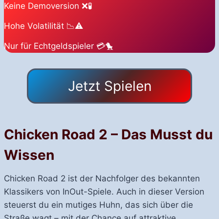
Keine Demoversion ❌🧪
Hohe Volatilität 📉⚠️
Nur für Echtgeldspieler 💳🐤
Jetzt Spielen
Chicken Road 2 – Das Musst du
Wissen
Chicken Road 2 ist der Nachfolger des bekannten
Klassikers von InOut-Spiele. Auch in dieser Version
steuerst du ein mutiges Huhn, das sich über die
Straße wagt – mit der Chance auf attraktive