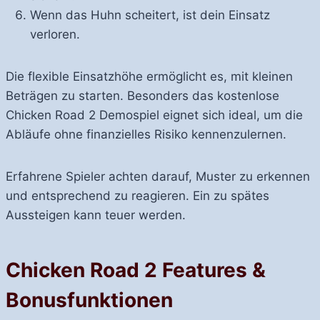
Wenn das Huhn scheitert, ist dein Einsatz
verloren.
Die flexible Einsatzhöhe ermöglicht es, mit kleinen
Beträgen zu starten. Besonders das kostenlose
Chicken Road 2 Demospiel eignet sich ideal, um die
Abläufe ohne finanzielles Risiko kennenzulernen.
Erfahrene Spieler achten darauf, Muster zu erkennen
und entsprechend zu reagieren. Ein zu spätes
Aussteigen kann teuer werden.
Chicken Road 2 Features &
Bonusfunktionen