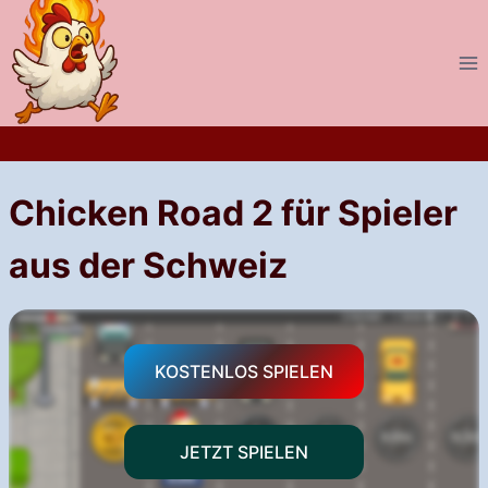
Skip
to
content
Chicken Road 2 für Spieler
aus der Schweiz
KOSTENLOS SPIELEN
JETZT SPIELEN