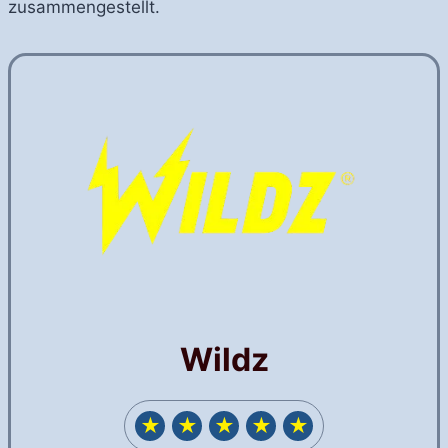
zusammengestellt.
Wildz
★
★
★
★
★