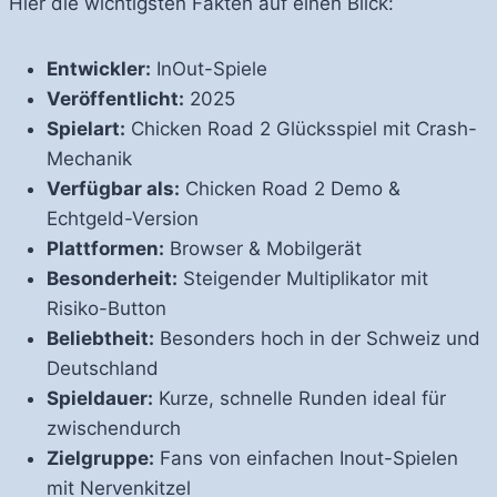
Hier die wichtigsten Fakten auf einen Blick:
Entwickler:
InOut-Spiele
Veröffentlicht:
2025
Spielart:
Chicken Road 2 Glücksspiel mit Crash-
Mechanik
Verfügbar als:
Chicken Road 2 Demo &
Echtgeld-Version
Plattformen:
Browser & Mobilgerät
Besonderheit:
Steigender Multiplikator mit
Risiko-Button
Beliebtheit:
Besonders hoch in der Schweiz und
Deutschland
Spieldauer:
Kurze, schnelle Runden ideal für
zwischendurch
Zielgruppe:
Fans von einfachen Inout-Spielen
mit Nervenkitzel