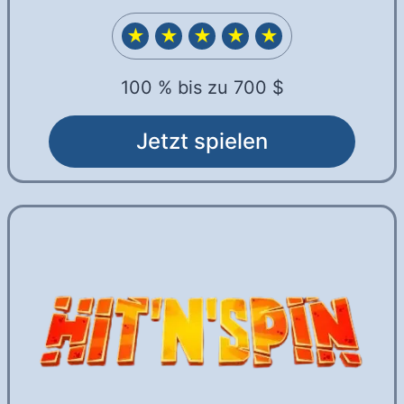
★
★
★
★
★
100 % bis zu 700 $
Jetzt spielen