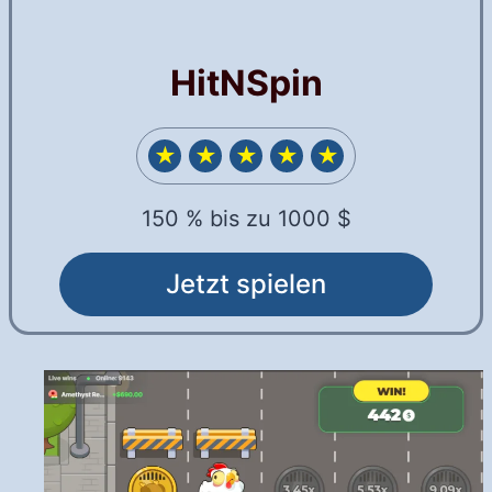
HitNSpin
★
★
★
★
★
150 % bis zu 1000 $
Jetzt spielen