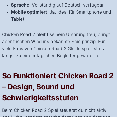
Sprache:
Vollständig auf Deutsch verfügbar
Mobile optimiert:
Ja, ideal für Smartphone und
Tablet
Chicken Road 2 bleibt seinem Ursprung treu, bringt
aber frischen Wind ins bekannte Spielprinzip. Für
viele Fans von Chicken Road 2 Glücksspiel ist es
längst zu einem täglichen Begleiter geworden.
So Funktioniert Chicken Road 2
– Design, Sound und
Schwierigkeitsstufen
Beim Chicken Road 2 Spiel steuerst du nicht aktiv