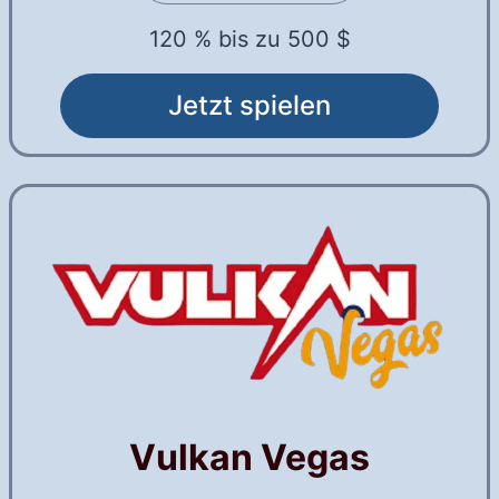
120 % bis zu 500 $
Jetzt spielen
Vulkan Vegas